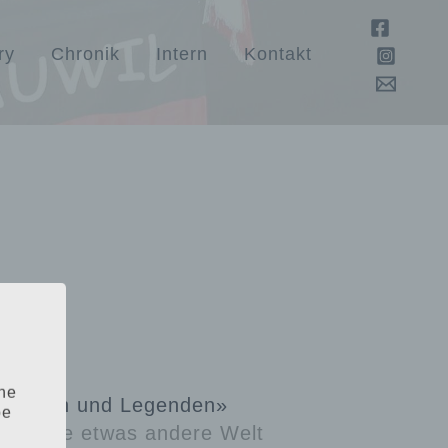
ry
Chronik
Intern
Kontakt
ine
«Helden und Legenden»
be
e in eine etwas andere Welt