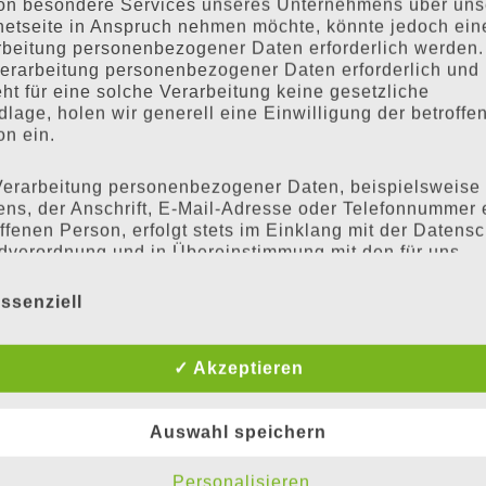
on besondere Services unseres Unternehmens über uns
entführen zu dürf
rnetseite in Anspruch nehmen möchte, könnte jedoch ein
vorstellen zu könn
rbeitung personenbezogener Daten erforderlich werden. 
Verarbeitung personenbezogener Daten erforderlich und
unserer Interpret
ht für eine solche Verarbeitung keine gesetzliche
geniessen Sie mit
lage, holen wir generell eine Einwilligung der betroffe
Konzertstücke.
on ein.
Verarbeitung personenbezogener Daten, beispielsweise
Rückblickend auf 
ns, der Anschrift, E-Mail-Adresse oder Telefonnummer 
haben wir tolle Hö
ffenen Person, erfolgt stets im Einklang mit der Datensc
dverordnung und in Übereinstimmung mit den für uns
erwähnen sind ins
enden landesspezifischen Datenschutzbestimmungen. Mi
Teilnahme am Eidg
er Datenschutzerklärung möchte unser Unternehmen die
ssenziell
Montreux, wie auc
ntlichkeit über Art, Umfang und Zweck der von uns
benen, genutzten und verarbeiteten personenbezogene
nach München anf
n informieren. Ferner werden betroffene Personen mittel
✓ Akzeptieren
er Datenschutzerklärung über die ihnen zustehenden Re
klärt.
Auswahl speichern
aben als für die Verarbeitung Verantwortlicher zahlreic
nische und organisatorische Maßnahmen umgesetzt, um
Personalisieren