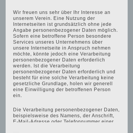
Auszug aus der Tageszeitung:
„Sie zogen unbeschwert aus, um
Wir freuen uns sehr über Ihr Interesse an
unserem Verein. Eine Nutzung der
am Eidg. Musikfest teilzunehmen,
Internetseiten ist grundsätzlich ohne jede
und sie kehrten als Halbzeit
Angabe personenbezogener Daten möglich.
Sofern eine betroffene Person besondere
Schweizermeister heim.
Services unseres Unternehmens über
unsere Internetseite in Anspruch nehmen
möchte, könnte jedoch eine Verarbeitung
personenbezogener Daten erforderlich
Spieltag Samstag 07. Juni
werden. Ist die Verarbeitung
personenbezogener Daten erforderlich und
1986
besteht für eine solche Verarbeitung keine
gesetzliche Grundlage, holen wir generell
Teilnahme in der 3.
eine Einwilligung der betroffenen Person
Stärkeklasse
ein.
Musikalische Leitung Eugen
Die Verarbeitung personenbezogener Daten,
Busslinger
beispielsweise des Namens, der Anschrift,
E-Mail-Adresse oder Telefonnummer einer
xx.xx Uhr Aufgabenstück
betroffenen Person, erfolgt stets im Einklang